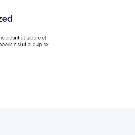
zed
ncididunt ut labore et
oris nisi ut aliquip ex