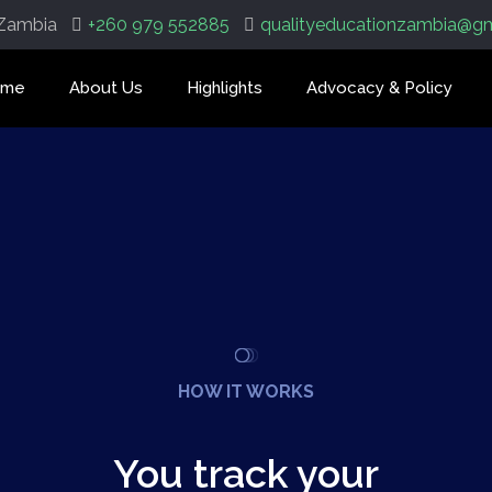
 Zambia
+260 979 552885
qualityeducationzambia@g
ome
About Us
Highlights
Advocacy & Policy
HOW IT WORKS
You track your