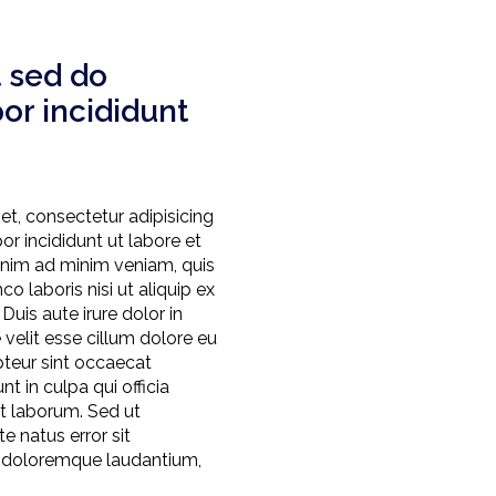
t sed do
r incididunt
t, consectetur adipisicing
r incididunt ut labore et
enim ad minim veniam, quis
o laboris nisi ut aliquip ex
is aute irure dolor in
 velit esse cillum dolore eu
epteur sint occaecat
t in culpa qui officia
st laborum. Sed ut
e natus error sit
 doloremque laudantium,