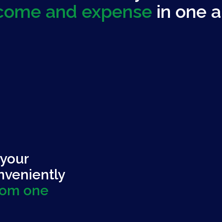
come and expense
in one 
 your
nveniently
rom one